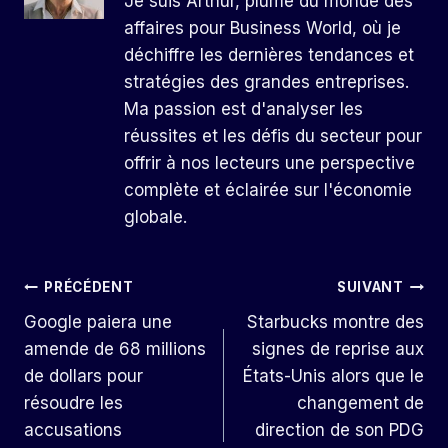
Je suis Arthur, plume du monde des
affaires pour Business World, où je
déchiffre les dernières tendances et
stratégies des grandes entreprises.
Ma passion est d'analyser les
réussites et les défis du secteur pour
offrir à nos lecteurs une perspective
complète et éclairée sur l'économie
globale.
Navigation
PRÉCÉDENT
SUIVANT
Google paiera une
Starbucks montre des
De
amende de 68 millions
signes de reprise aux
L’article
de dollars pour
États-Unis alors que le
résoudre les
changement de
accusations
direction de son PDG