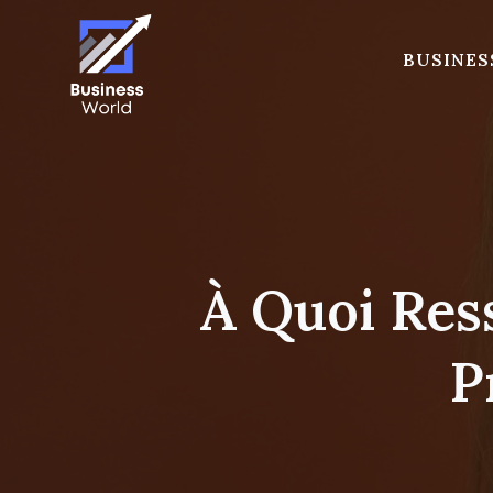
Skip
to
BUSINES
content
À Quoi Res
P