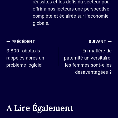
réussites et les défis du secteur pour
offrir à nos lecteurs une perspective
complète et éclairée sur l'économie
globale.
Navigation
PRÉCÉDENT
SUIVANT
3 800 robotaxis
En matière de
De
rappelés après un
paternité universitaire,
L’article
problème logiciel
les femmes sont-elles
désavantagées ?
A Lire Également