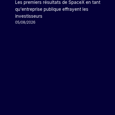
Les premiers résultats de SpaceX en tant
qu'entreprise publique effrayent les
investisseurs
05/08/2026
Une Autre Société Abandonne
Une Partie De Son Bloc
Pétrolier En Eaux Profondes
Par
Arthur
09/11/2023