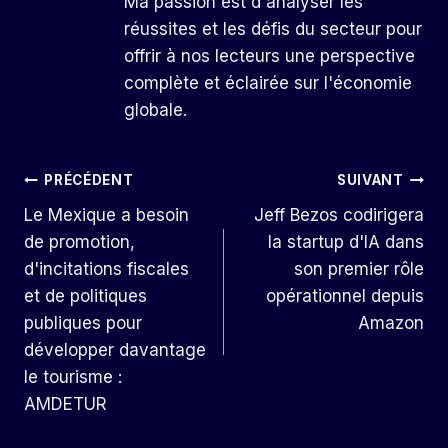
Ma passion est d'analyser les
réussites et les défis du secteur pour
offrir à nos lecteurs une perspective
complète et éclairée sur l'économie
globale.
Navigation
PRÉCÉDENT
SUIVANT
Le Mexique a besoin
Jeff Bezos codirigera
De
de promotion,
la startup d'IA dans
L’article
d'incitations fiscales
son premier rôle
et de politiques
opérationnel depuis
publiques pour
Amazon
développer davantage
le tourisme :
AMDETUR