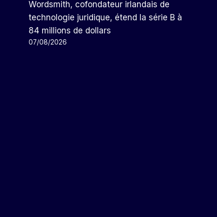
Sur Les Sociétés De Puces
Wordsmith, cofondateur irlandais de
Chinoises Sont Déraisonnables
technologie juridique, étend la série B à
: Pékin
84 millions de dollars
07/08/2026
Par
Arthur
14/10/2022