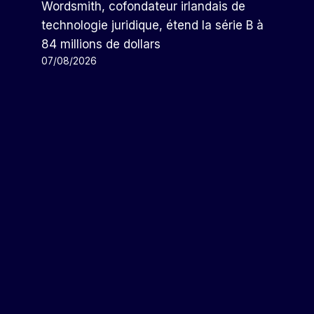
Wordsmith, cofondateur irlandais de
technologie juridique, étend la série B à
Par
Arthur
08/12/2022
84 millions de dollars
07/08/2026