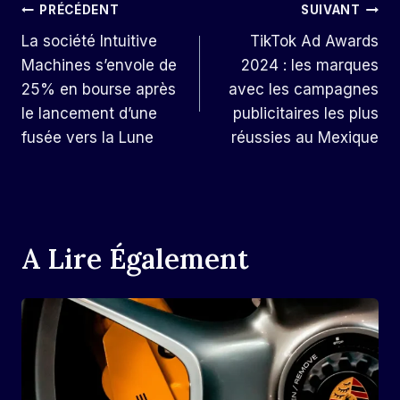
Navigation
PRÉCÉDENT
SUIVANT
La société Intuitive
TikTok Ad Awards
De
Machines s’envole de
2024 : les marques
L’article
25% en bourse après
avec les campagnes
le lancement d’une
publicitaires les plus
fusée vers la Lune
réussies au Mexique
A Lire Également