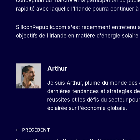
conception du marché et la participation du publi
rapidité avec laquelle l'Irlande pourra continuer 
SiliconRepublic.com s'est récemment entretenu a
objectifs de l'Irlande en matière d'énergie solaire
Arthur
Je suis Arthur, plume du monde des a
dernières tendances et stratégies de
réussites et les défis du secteur pou
éclairée sur l'économie globale.
Navigation
PRÉCÉDENT