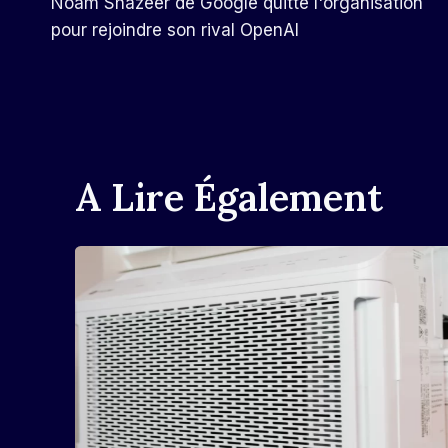
Noam Shazeer de Google quitte l'organisation
De
pour rejoindre son rival OpenAI
L’article
A Lire Également