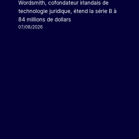
Wordsmith, cofondateur irlandais de
technologie juridique, étend la série B à
84 millions de dollars
07/08/2026
Les Applications OpenAI Pour
MacOS Exposées À Une Menace
Par
Arthur
13/04/2026