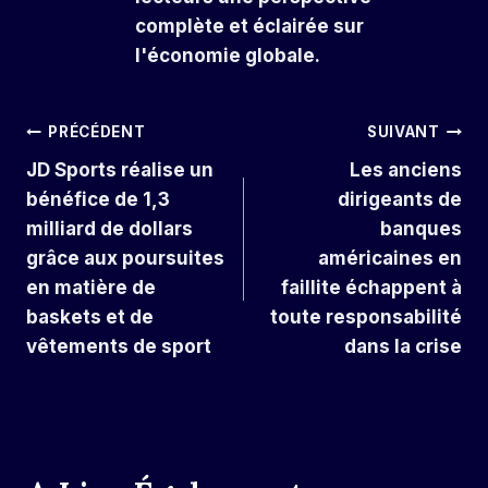
complète et éclairée sur
l'économie globale.
Navigation
PRÉCÉDENT
SUIVANT
JD Sports réalise un
Les anciens
De
bénéfice de 1,3
dirigeants de
L’article
milliard de dollars
banques
grâce aux poursuites
américaines en
en matière de
faillite échappent à
baskets et de
toute responsabilité
vêtements de sport
dans la crise