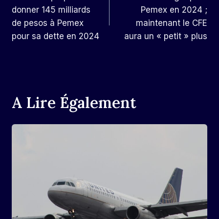
De
donner 145 milliards
Pemex en 2024 ;
L’article
de pesos à Pemex
maintenant le CFE
pour sa dette en 2024
aura un « petit » plus
A Lire Également