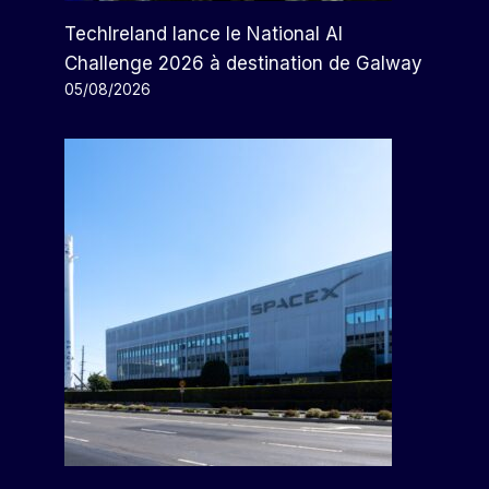
TechIreland lance le National AI
Les Hommes D’affaires Du
Challenge 2026 à destination de Galway
Tourisme Demandent De
05/08/2026
Reconsidérer L’augmentation
Des Tarifs AICM
Par
Arthur
14/12/2023