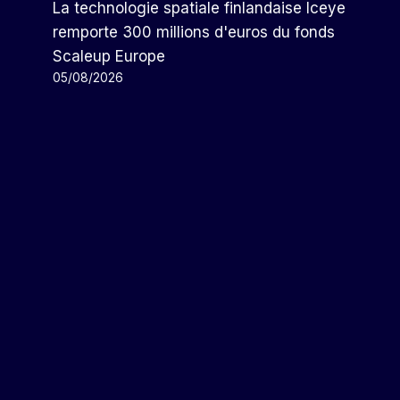
La technologie spatiale finlandaise Iceye
remporte 300 millions d'euros du fonds
Scaleup Europe
05/08/2026
Honda Rappelle 330 318
Véhicules Pour Des Problèmes
De Rétroviseurs