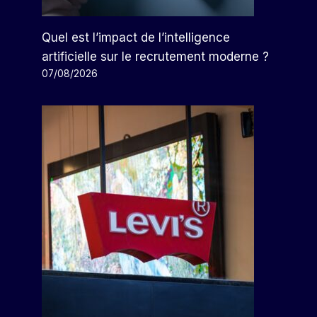
Les Droits De Douane Ont Fait
Disparaître Le Secteur De
L'exportation De Matelas Au
Quel est l’impact de l’intelligence
Mexique
artificielle sur le recrutement moderne ?
07/08/2026
Par
Arthur
02/12/2024