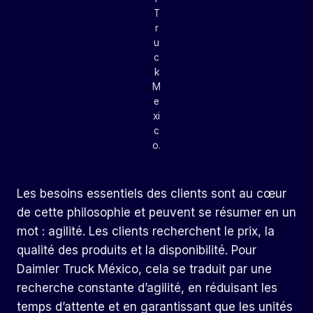
T
r
u
c
k
M
e
xi
c
o.
Les besoins essentiels des clients sont au cœur
de cette philosophie et peuvent se résumer en un
mot : agilité. Les clients recherchent le prix, la
qualité des produits et la disponibilité. Pour
Daimler Truck México, cela se traduit par une
recherche constante d’agilité, en réduisant les
temps d’attente et en garantissant que les unités