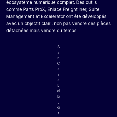
écosystème numérique complet. Des outils
comme Parts ProX, Enlace Freightliner, Suite
Management et Excelerator ont été développés
avec un objectif clair : non pas vendre des pièces
détachées mais vendre du temps.
S
a
n
C
a
r
a
b
al
lo
,
di
r