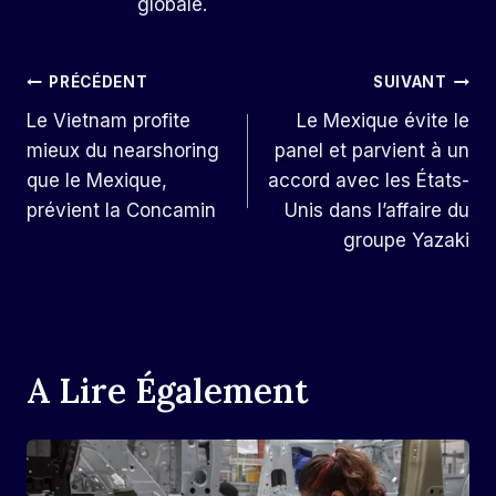
globale.
Navigation
PRÉCÉDENT
SUIVANT
Le Vietnam profite
Le Mexique évite le
De
mieux du nearshoring
panel et parvient à un
L’article
que le Mexique,
accord avec les États-
prévient la Concamin
Unis dans l’affaire du
groupe Yazaki
A Lire Également