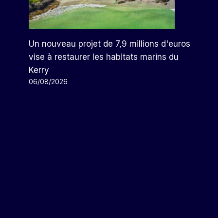
Sommes-Nous Prêts À Confier
Les Expériences En Laboratoire
À Des Mains Non Humaines ?
Un nouveau projet de 7,9 millions d'euros
Par
Arthur
17/04/2026
vise à restaurer les habitats marins du
Kerry
06/08/2026