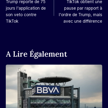
Trump reporte de 75
TikTok obtient une
De
jours l'application de
pause par rapport à
L’article
son veto contre
l'ordre de Trump, mais
TikTok
avec une différence
A Lire Également