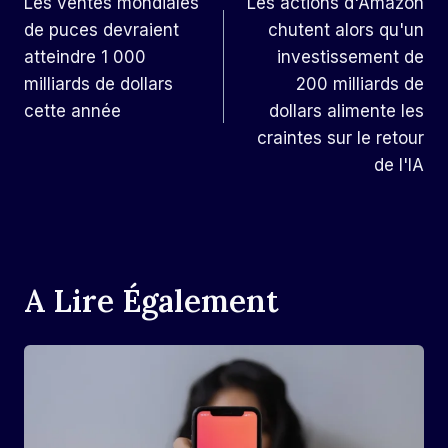
Les ventes mondiales
Les actions d'Amazon
De
de puces devraient
chutent alors qu'un
L’article
atteindre 1 000
investissement de
milliards de dollars
200 milliards de
cette année
dollars alimente les
craintes sur le retour
de l'IA
A Lire Également