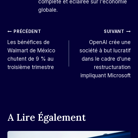
complète et éclairée sur l'économie
globale.
Navigation
PRÉCÉDENT
SUIVANT
Les bénéfices de
OpenAI crée une
De
Walmart de México
société à but lucratif
L’article
chutent de 9 % au
dans le cadre d'une
troisième trimestre
restructuration
impliquant Microsoft
A Lire Également