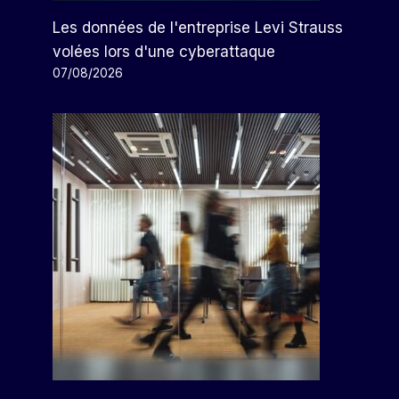
La Start-Up De Recherche
Les données de l'entreprise Levi Strauss
Scientifique CuspAI Va Lever
volées lors d'une cyberattaque
400 Millions De Dollars Avec
07/08/2026
Jeff Bezos Parmi Ses Bailleurs
De Fonds
Par
Arthur
17/06/2026