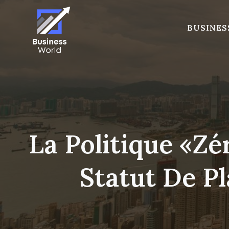
Skip
to
BUSINES
content
La Politique «z
Statut De P