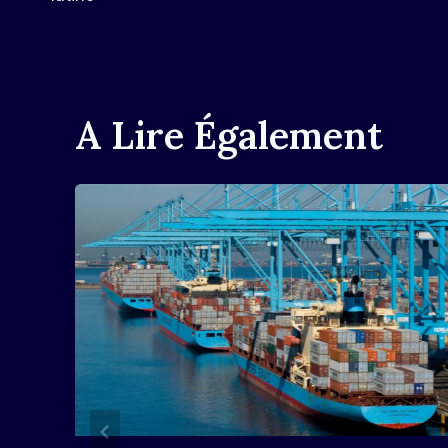
L’article
A Lire Également