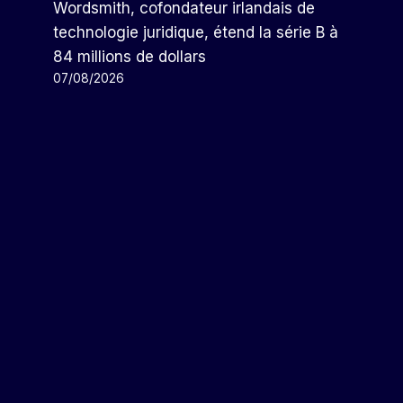
Wordsmith, cofondateur irlandais de
Médiocre
technologie juridique, étend la série B à
Par
Arthur
24/10/2023
84 millions de dollars
07/08/2026