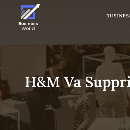
Skip
to
BUSINES
content
H&M Va Supprim