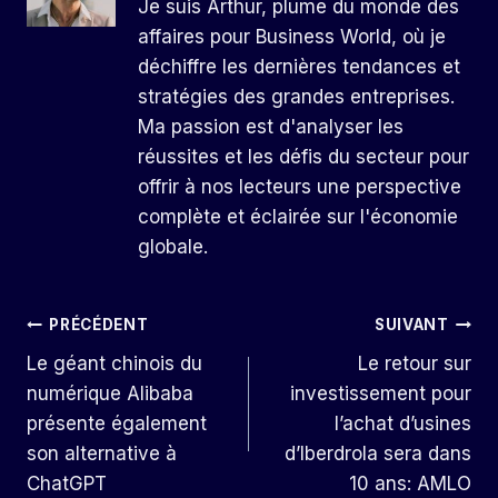
Je suis Arthur, plume du monde des
affaires pour Business World, où je
déchiffre les dernières tendances et
stratégies des grandes entreprises.
Ma passion est d'analyser les
réussites et les défis du secteur pour
offrir à nos lecteurs une perspective
complète et éclairée sur l'économie
globale.
Navigation
PRÉCÉDENT
SUIVANT
Le géant chinois du
Le retour sur
De
numérique Alibaba
investissement pour
L’article
présente également
l’achat d’usines
son alternative à
d’Iberdrola sera dans
ChatGPT
10 ans: AMLO