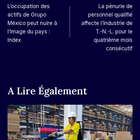
L’occupation des
La pénurie de
De
actifs de Grupo
personnel qualifié
L’article
México peut nuire à
affecte l’industrie de
l’image du pays :
T.-N.-L. pour le
Index
quatrième mois
consécutif
A Lire Également