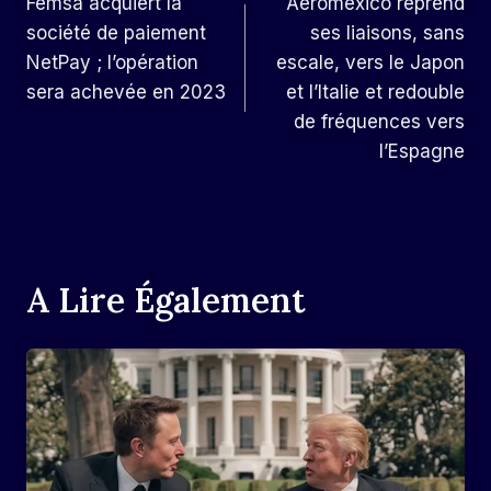
Femsa acquiert la
Aeroméxico reprend
De
société de paiement
ses liaisons, sans
L’article
NetPay ; l’opération
escale, vers le Japon
sera achevée en 2023
et l’Italie et redouble
de fréquences vers
l’Espagne
A Lire Également