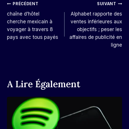
Navigation
PRÉCÉDENT
SUIVANT
chaîne d’hôtel
Alphabet rapporte des
De
cherche mexicain à
ventes inférieures aux
L’article
voyager à travers 8
objectifs ; peser les
pays avec tous payés
affaires de publicité en
ligne
A Lire Également