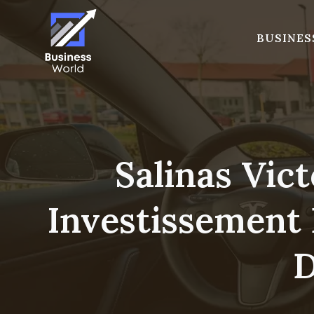
Skip
to
BUSINES
content
Salinas Vict
Investissement D
D