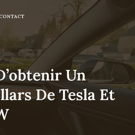
CONTACT
 D’obtenir Un
llars De Tesla Et
MW