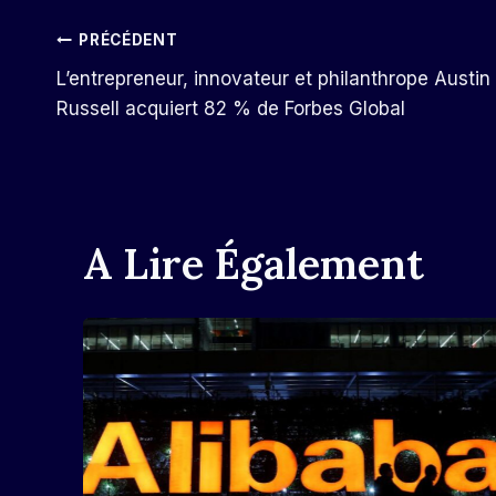
Navigation
PRÉCÉDENT
L’entrepreneur, innovateur et philanthrope Austin
De
Russell acquiert 82 % de Forbes Global
L’article
A Lire Également