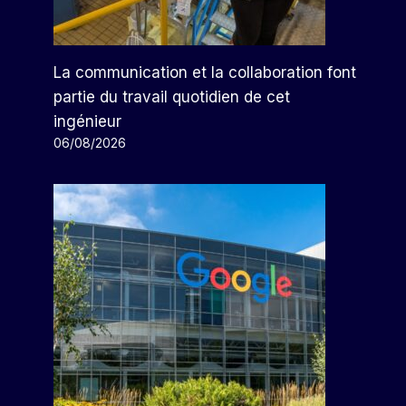
La communication et la collaboration font
partie du travail quotidien de cet
ingénieur
06/08/2026
Les Fausses Attentes
Concernant Le Pilote
Automatique De Tesla Ont
Provoqué Des Accidents
Mortels, Selon Les États-Unis
Par
Arthur
27/04/2024