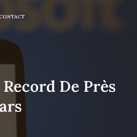
CONTACT
n Record De Près
lars