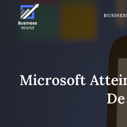
Skip
to
BUSINES
content
Microsoft Attei
De 