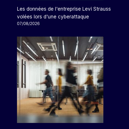
Oppo Fait Son Deuxième Pas
Dans Le Pliage Des
Les données de l'entreprise Levi Strauss
Smartphones, Avec Un Plus
volées lors d'une cyberattaque
Léger Qu’un IPhone
07/08/2026
Par
Arthur
31/01/2023