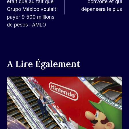
L’article
était due au fait que
convoité et qui
Grupo México voulait
dépensera le plus
payer 9 500 millions
de pesos : AMLO
A Lire Également