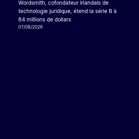
Wordsmith, cofondateur irlandais de
technologie juridique, étend la série B à
L’Europe Approuve Les Normes
84 millions de dollars
Environnementales Sur
07/08/2026
Lesquelles Les Entreprises
Doivent Rendre Compte
Par
Arthur
31/07/2023