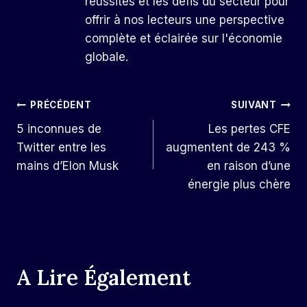
réussites et les défis du secteur pour
offrir à nos lecteurs une perspective
complète et éclairée sur l'économie
globale.
Navigation
PRÉCÉDENT
SUIVANT
5 inconnues de
Les pertes CFE
De
Twitter entre les
augmentent de 243 %
L’article
mains d’Elon Musk
en raison d’une
énergie plus chère
A Lire Également