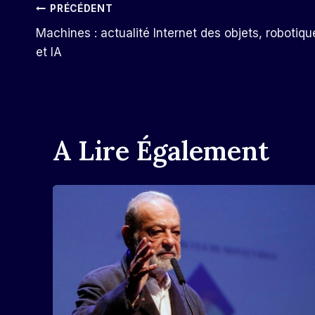
Navigation
PRÉCÉDENT
Machines : actualité Internet des objets, robotiqu
De
et IA
L’article
A Lire Également