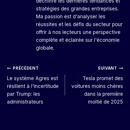
déchiffre les dernières tendances et
stratégies des grandes entreprises.
Ma passion est d'analyser les
réussites et les défis du secteur pour
offrir à nos lecteurs une perspective
complète et éclairée sur l'économie
globale.
Navigation
PRÉCÉDENT
SUIVANT
Le système Agres est
Tesla promet des
De
résilient à l'incertitude
voitures moins chères
L’article
par Trump: les
dans la première
administrateurs
moitié de 2025