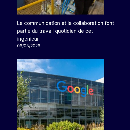
La communication et la collaboration font
partie du travail quotidien de cet
ingénieur
06/08/2026
Chevron Entame Le Processus
D’abandon De Son Bloc
Pétrolier Au Mexique
Par
Arthur
08/09/2023