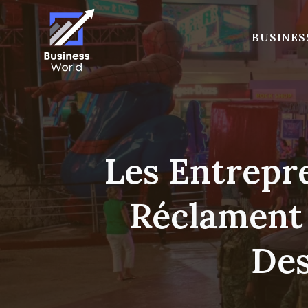
Skip
to
BUSINES
content
Les Entrepr
Réclament 
Des