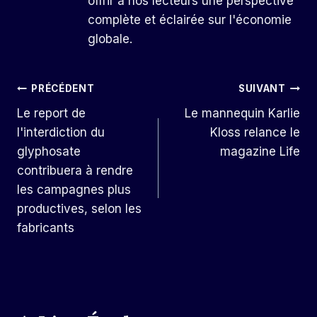
offrir à nos lecteurs une perspective
complète et éclairée sur l'économie
globale.
Navigation
PRÉCÉDENT
SUIVANT
Le report de
Le mannequin Karlie
De
l'interdiction du
Kloss relance le
L’article
glyphosate
magazine Life
contribuera à rendre
les campagnes plus
productives, selon les
fabricants