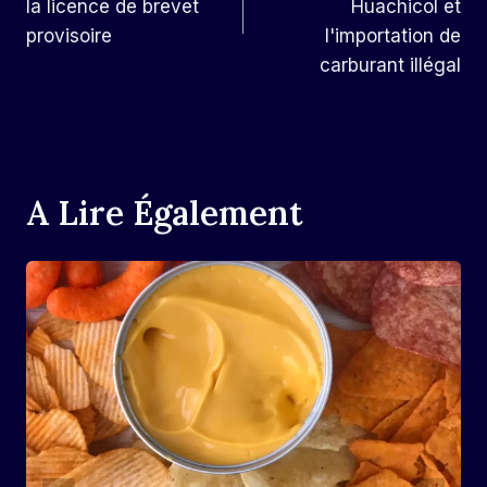
L’article
la licence de brevet
Huachicol et
provisoire
l'importation de
carburant illégal
A Lire Également