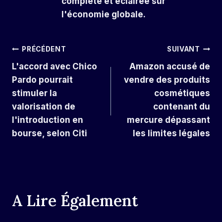
complète et éclairée sur
l'économie globale.
Navigation
PRÉCÉDENT
SUIVANT
L'accord avec Chico
Amazon accusé de
De
Pardo pourrait
vendre des produits
L’article
stimuler la
cosmétiques
valorisation de
contenant du
l'introduction en
mercure dépassant
bourse, selon Citi
les limites légales
A Lire Également