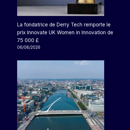
La fondatrice de Derry Tech remporte le
prix Innovate UK Women in Innovation de
75 000 £
06/08/2026
Cet Ancien Batteur De Metal
Est La Raison Pour Laquelle
Musk A Perdu 56 Milliards De
Dollars
Par
Arthur
01/02/2024