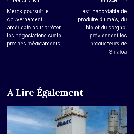
Navigation
PRÉCÉDENT
SUIVANT
Merck poursuit le
Il est inabordable de
De
gouvernement
produire du maïs, du
L’article
américain pour arrêter
blé et du sorgho,
les négociations sur le
préviennent les
prix des médicaments
producteurs de
Sinaloa
A Lire Également