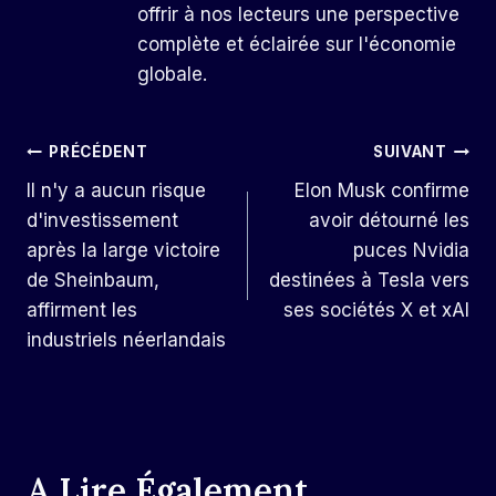
offrir à nos lecteurs une perspective
complète et éclairée sur l'économie
globale.
Navigation
PRÉCÉDENT
SUIVANT
Il n'y a aucun risque
Elon Musk confirme
De
d'investissement
avoir détourné les
L’article
après la large victoire
puces Nvidia
de Sheinbaum,
destinées à Tesla vers
affirment les
ses sociétés X et xAI
industriels néerlandais
A Lire Également