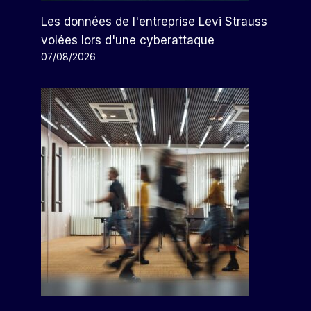
Alaska Airlines Maintiendra
Son Boeing 737 MAX 9 En
Les données de l'entreprise Levi Strauss
Détention, Au Moins Jusqu’à
volées lors d'une cyberattaque
Dimanche
07/08/2026
Par
Arthur
19/01/2024