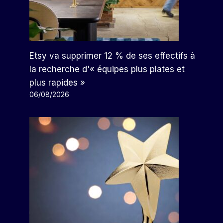
Nestlé Relève Ses Prévisions De
Chiffre D’affaires Pour 2022
Pour La Troisième Fois Cette
Année
Etsy va supprimer 12 % de ses effectifs à
la recherche d'« équipes plus plates et
Par
Arthur
29/11/2022
plus rapides »
06/08/2026