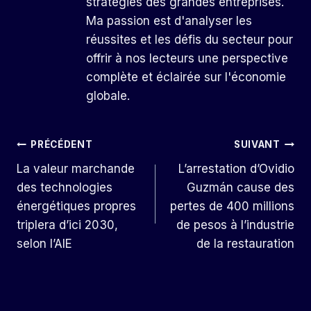
stratégies des grandes entreprises.
Ma passion est d'analyser les
réussites et les défis du secteur pour
offrir à nos lecteurs une perspective
complète et éclairée sur l'économie
globale.
Navigation
PRÉCÉDENT
SUIVANT
La valeur marchande
L’arrestation d’Ovidio
De
des technologies
Guzmán cause des
L’article
énergétiques propres
pertes de 400 millions
triplera d’ici 2030,
de pesos à l’industrie
selon l’AIE
de la restauration