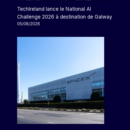
TechIreland lance le National AI
Challenge 2026 à destination de Galway
05/08/2026
HSBC Licencie 200
Administrateurs Dans Le Cadre
D’une Campagne Mondiale De
Réduction Des Coûts
Par
Arthur
01/12/2022