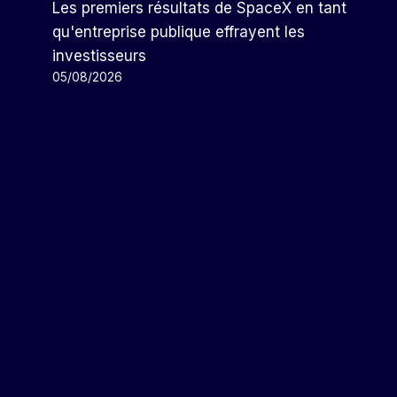
Les premiers résultats de SpaceX en tant
qu'entreprise publique effrayent les
investisseurs
05/08/2026
Le Projet De Loi Contre TikTok
Avance Aux États-Unis
Par
Arthur
08/03/2024