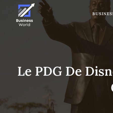
Skip
to
BUSINES
content
Le PDG De Disne