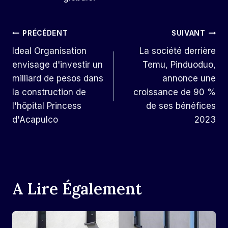
Navigation
PRÉCÉDENT
SUIVANT
Ideal Organisation
La société derrière
De
envisage d'investir un
Temu, Pinduoduo,
L’article
milliard de pesos dans
annonce une
la construction de
croissance de 90 %
l'hôpital Princess
de ses bénéfices
d'Acapulco
2023
A Lire Également